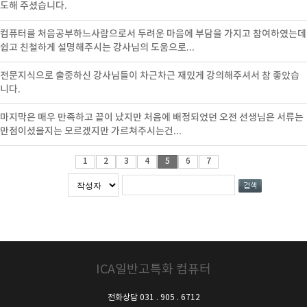
도해 주셨습니다.
컴퓨터를 처음공부하느사람으로서 두려운 마음에 부담을 가지고 참여하였는데
쉽고 친철하게 설명해주시는 강사님의 도움으로...
전문지식으로 출중하신 강사님들이 차근차근 재밌게 강의해주셔서 참 좋았습
니다.
마지막은 매우 만족하고 끝이 났지만 처음에 배정되었던 오전 선생님은 서류는
만점이셨을지는 모르겠지만 가르쳐주시는건...
1
2
3
4
5
6
7
ICA일반고특화 컴퓨터
전화상담 031 . 905 . 6712