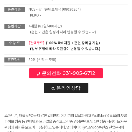
훈련직종
NCS - 광고콘텐츠제작 (08030204)
KEKO -
훈련기간
4개월 (81일/400시간)
(훈련 기간은 일정에 따라 변경될 수 있습니다)
수 강 료
[전액무료]
(100% 국비지원 + 훈련 장려금 지원)
(일부 유형에 따라 지원금이 변경될 수 있습니다.)
훈련정원
30명 (선착순 모집)
문의전화 031-905-6712
온라인상담
스마트폰, 태블릿PC 등 다양한 멀티미디어 기기의 발달과 함께 YouTube(유튜브)와 SNS
라이브 방송 등 인터넷과 모바일을 중심으로 각종 영상콘텐츠 및 1인 방송 시장이 뜨거운
관심과 화제를 모으며 급성장하고 있습니다. 멀티미디어(광고/영상)콘텐츠 산업은 4차