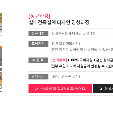
[정규과정]
실내건축설계 디자인 양성과정
정규과정
실내건축설계 디자인 양성과정
교육기간
10개월 (1200시간)
(훈련 기간은 일정에 따라 변경될 수 있습니
수 강 료
[전액무료]
(100% 국비지원 + 훈련 장려금
(일부 유형에 따라 지원금이 변경될 수 있습
교육정원
30명 (선착순 모집)
문의전화 031-905-6712
온