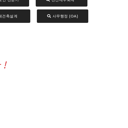
내건축설계
사무행정 (OA)
다
!