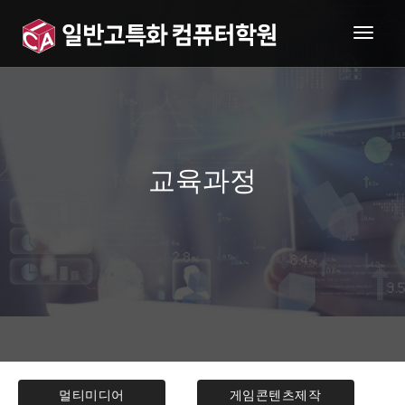
togg
navig
교육과정
멀티미디어
게임콘텐츠제작