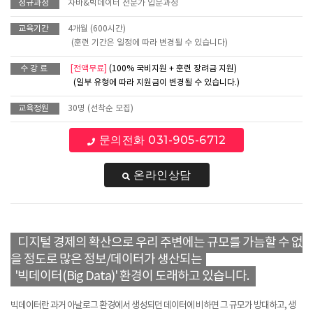
정규과정
자바&빅데이터 전문가 입문과정
교육기간
4개월 (600시간)
(훈련 기간은 일정에 따라 변경될 수 있습니다)
수 강 료
[전액무료]
(100% 국비지원 + 훈련 장려금 지원)
(일부 유형에 따라 지원금이 변경될 수 있습니다.)
교육정원
30명 (선착순 모집)
문의전화 031-905-6712
온라인상담
디지털 경제의 확산으로 우리 주변에는 규모를 가늠할 수 없
을 정도로 많은 정보/데이터가 생산되는
'빅데이터(Big Data)' 환경이 도래하고 있습니다.
빅데이터란 과거 아날로그 환경에서 생성되던 데이터에 비하면 그 규모가 방대하고, 생