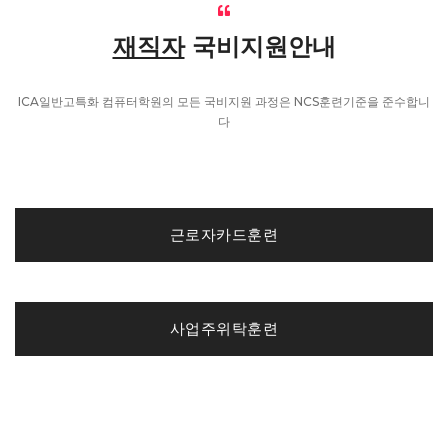
재직자
국비지원안내
ICA일반고특화 컴퓨터학원의 모든 국비지원 과정은 NCS훈련기준을 준수합니
다
근로자카드훈련
사업주위탁훈련