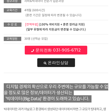
정규과정
자바&빅데이터 전문가 입문과정
교육기간
4개월 (600시간)
(훈련 기간은 일정에 따라 변경될 수 있습니다)
수 강 료
[전액무료]
(100% 국비지원 + 훈련 장려금 지원)
(일부 유형에 따라 지원금이 변경될 수 있습니다.)
교육정원
30명 (선착순 모집)
문의전화 031-905-6712
온라인상담
디지털 경제의 확산으로 우리 주변에는 규모를 가늠할 수 없
을 정도로 많은 정보/데이터가 생산되는
'빅데이터(Big Data)' 환경이 도래하고 있습니다.
빅데이터란 과거 아날로그 환경에서 생성되던 데이터에 비하면 그 규모가 방대하고, 생