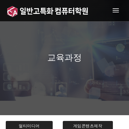
togg
navig
교육과정
멀티미디어
게임콘텐츠제작